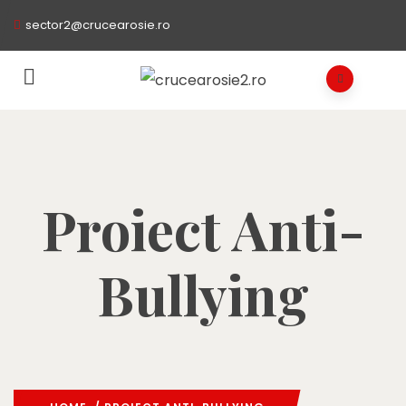
sector2@crucearosie.ro
Proiect Anti-
Bullying